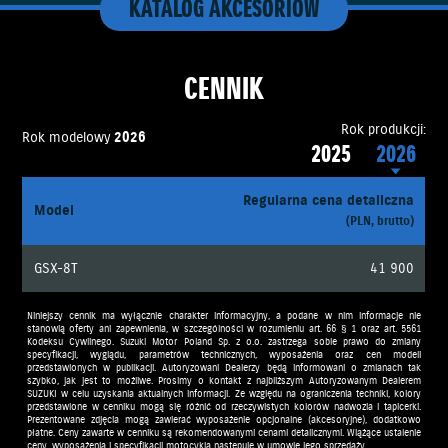
KATALOG AKCESORIÓW
CENNIK
Rok produkcji:
Rok modelowy
2026
2025
2026
Regularna cena detaliczna
Model
(PLN, brutto)
GSX-8T
41 900
Niniejszy cennik ma wyłącznie charakter informacyjny, a podane w nim informacje nie
stanowią oferty ani zapewnienia, w szczególności w rozumieniu art. 66 § 1 oraz art. 5561
Kodeksu Cywilnego. Suzuki Motor Poland Sp. z o.o. zastrzega sobie prawo do zmiany
specyfikacji, wyglądu, parametrów technicznych, wyposażenia oraz cen modeli
przedstawionych w publikacji. Autoryzowani Dealerzy będą informowani o zmianach tak
szybko, jak jest to możliwe. Prosimy o kontakt z najbliższym Autoryzowanym Dealerem
SUZUKI w celu uzyskania aktualnych informacji. Ze względu na ograniczenia techniki, kolory
przedstawione w cenniku mogą się różnić od rzeczywistych kolorów nadwozia i tapicerki.
Prezentowane zdjęcia mogą zawierać wyposażenie opcjonalne (akcesoryjne), dodatkowo
płatne. Ceny zawarte w cenniku są rekomendowanymi cenami detalicznymi. Wiążące ustalenie
ceny, wyposażenia i specyfikacji motocykla następuje w umowie jego sprzedaży.