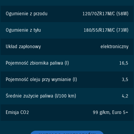
Ogumienie z przodu
120/70ZR17M/C (58W)
Ogumienie z tyłu
180/55/R17M/C (73W)
Układ zapłonowy
elektroniczny
Pojemność zbiornika paliwa (l)
16,5
Pojemność oleju przy wymianie (l)
3,5
Średnie zużycie paliwa (l/100 km)
4,2
Emisja CO2
99 g/km, Euro 5+