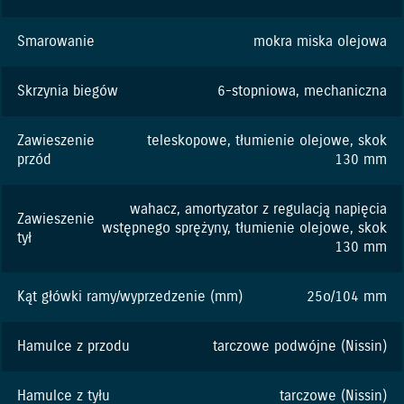
Smarowanie
mokra miska olejowa
Skrzynia biegów
6-stopniowa, mechaniczna
Zawieszenie
teleskopowe, tłumienie olejowe, skok
przód
130 mm
wahacz, amortyzator z regulacją napięcia
Zawieszenie
wstępnego sprężyny, tłumienie olejowe, skok
tył
130 mm
Kąt główki ramy/wyprzedzenie (mm)
25o/104 mm
Hamulce z przodu
tarczowe podwójne (Nissin)
Hamulce z tyłu
tarczowe (Nissin)