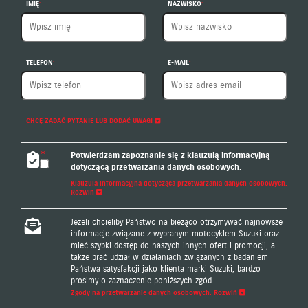
IMIĘ
NAZWISKO
TELEFON
E-MAIL
CHCĘ ZADAĆ PYTANIE LUB DODAĆ UWAGI
Potwierdzam zapoznanie się z klauzulą informacyjną
dotyczącą przetwarzania danych osobowych.
Klauzula informacyjna dotycząca przetwarzania danych osobowych.
Rozwiń
Klauzula informacyjna dotycząca przetwarzania danych
Jeżeli chcieliby Państwo na bieżąco otrzymywać najnowsze
osobowych
informacje związane z wybranym motocyklem Suzuki oraz
mieć szybki dostęp do naszych innych ofert i promocji, a
Administratorem podanych przez Państwa danych osobowych
także brać udział w działaniach związanych z badaniem
jest Suzuki Motor Poland Sp. z o.o. z siedzibą w Warszawie
Państwa satysfakcji jako klienta marki Suzuki, bardzo
przy ul. Połczyńskiej 10 (tel. 22 329 41 00) 01-378 Warszawa,
prosimy o zaznaczenie poniższych zgód.
wpisana do rejestru przedsiębiorców KRS prowadzonego przez
Sąd Rejonowy dla m.st. Warszawy w Warszawie, XII Wydział
Zgody na przetwarzanie danych osobowych.
Rozwiń
Gospodarczy KRS, pod numerem KRS 44662, NIP 5240307031,