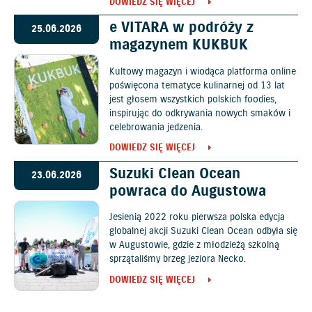
DOWIEDZ SIĘ WIĘCEJ
e VITARA w podróży z
25.06.2026
magazynem KUKBUK
Kultowy magazyn i wiodąca platforma online
poświęcona tematyce kulinarnej od 13 lat
jest głosem wszystkich polskich foodies,
inspirując do odkrywania nowych smaków i
celebrowania jedzenia.
DOWIEDZ SIĘ WIĘCEJ
Suzuki Clean Ocean
23.06.2026
powraca do Augustowa
Jesienią 2022 roku pierwsza polska edycja
globalnej akcji Suzuki Clean Ocean odbyła się
w Augustowie, gdzie z młodzieżą szkolną
sprzątaliśmy brzeg jeziora Necko.
DOWIEDZ SIĘ WIĘCEJ