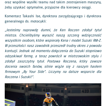
oraz wspólne wysiłki teamu nad takim zestrojeniem maszyny,
żeby uzyskać optymalne, przyjazne dla kierowcy osiągi.
Komentarz Takashi Ise, dyrektora zarządzającego i dyrektora
generalnego ds. motocykli:
„Jesteśmy naprawdę dumni, że Ken Roczen zdobył tytuł
mistrza. Chcielibyśmy wyrazić naszą szczerą wdzięczność
wszystkim osobom, które wspierały Kena i model Suzuki RM-Z.
W przeszłości nasz zawodnik przeszedł trudny okres z powodu
kontuzji. Jednak od momentu dołączenia do Suzuki stopniowo
odzyskiwał formę, a teraz powrócił w mistrzowskim stylu i
zdobył zaszczytny tytuł. Postawa Roczena, który zawsze
docenia swoich fanów, silnie wiąże się z naszym hasłem
firmowym „By Your Side”. Liczymy na dalsze wsparcie dla
Roczena i Suzuki!”.