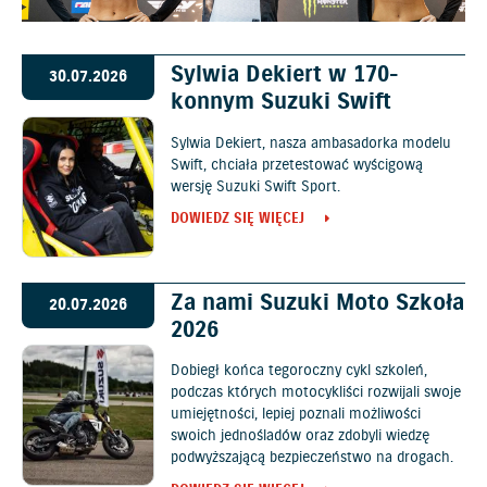
Sylwia Dekiert w 170-
30.07.2026
konnym Suzuki Swift
Sylwia Dekiert, nasza ambasadorka modelu
Swift, chciała przetestować wyścigową
wersję Suzuki Swift Sport.
DOWIEDZ SIĘ WIĘCEJ
Za nami Suzuki Moto Szkoła
20.07.2026
2026
Dobiegł końca tegoroczny cykl szkoleń,
podczas których motocykliści rozwijali swoje
umiejętności, lepiej poznali możliwości
swoich jednośladów oraz zdobyli wiedzę
podwyższającą bezpieczeństwo na drogach.