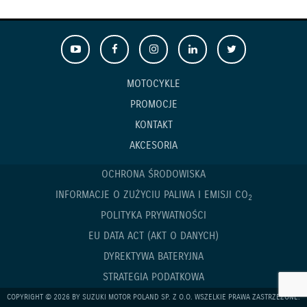
MOTOCYKLE
PROMOCJE
KONTAKT
AKCESORIA
OCHRONA ŚRODOWISKA
INFORMACJE O ZUŻYCIU PALIWA I EMISJI CO
2
POLITYKA PRYWATNOŚCI
EU DATA ACT (AKT O DANYCH)
DYREKTYWA BATERYJNA
STRATEGIA PODATKOWA
COPYRIGHT © 2026 BY SUZUKI MOTOR POLAND SP. Z O.O. WSZELKIE PRAWA ZASTRZEŻONE.