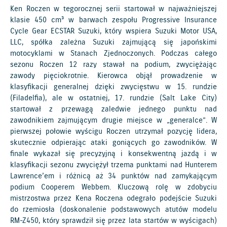
Ken Roczen w tegorocznej serii startował w najważniejszej
klasie 450 cm³ w barwach zespołu Progressive Insurance
Cycle Gear ECSTAR Suzuki, który wspiera Suzuki Motor USA,
LLC, spółka zależna Suzuki zajmującą się japońskimi
motocyklami w Stanach Zjednoczonych. Podczas całego
sezonu Roczen 12 razy stawał na podium, zwyciężając
zawody pięciokrotnie. Kierowca objął prowadzenie w
klasyfikacji generalnej dzięki zwycięstwu w 15. rundzie
(Filadelfia), ale w ostatniej, 17. rundzie (Salt Lake City)
startował z przewagą zaledwie jednego punktu nad
zawodnikiem zajmującym drugie miejsce w „generalce”. W
pierwszej połowie wyścigu Roczen utrzymał pozycję lidera,
skutecznie odpierając ataki goniących go zawodników. W
finale wykazał się precyzyjną i konsekwentną jazdą i w
klasyfikacji sezonu zwyciężył trzema punktami nad Hunterem
Lawrence’em i różnicą aż 34 punktów nad zamykającym
podium Cooperem Webbem. Kluczową rolę w zdobyciu
mistrzostwa przez Kena Roczena odegrało podejście Suzuki
do rzemiosła (doskonalenie podstawowych atutów modelu
RM-Z450, który sprawdził się przez lata startów w wyścigach)