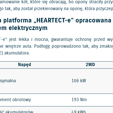
amowanie kół, które się obracają, bo opony straciły p
o tak, aby został przekierowany na oponę, która przycze
 platforma „HEARTECT-e” opracowana s
em elektrycznym
-e” jest lekka i mocna, gwarantuje ochronę przed wy
ne wnętrze auta. Podłogę poprowadzono tak, aby zmaks
) akumulatora.
Napęd
2WD
symalna
106 kW
oment obrotowy
193 Nm
ść akumulatorów
49 kWh