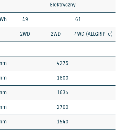
Elektryczny
kWh
49
61
2WD
2WD
4WD (ALLGRIP-e)
mm
4275
mm
1800
mm
1635
mm
2700
mm
1540