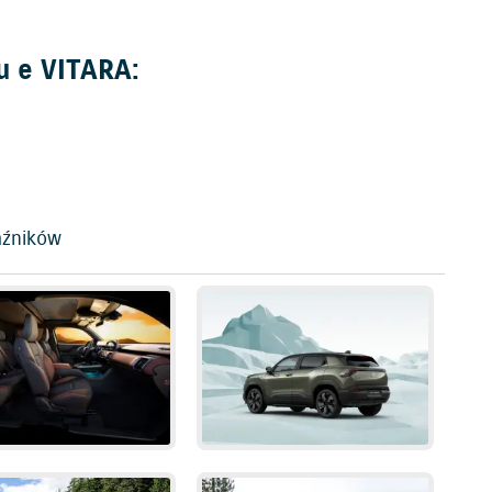
u e VITARA:
aźników