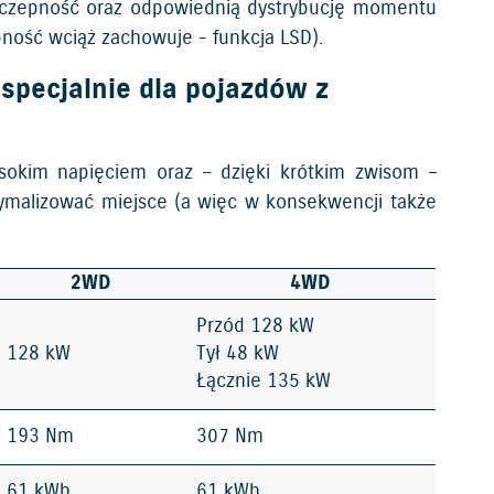
rzyczepność oraz odpowiednią dystrybucję momentu
pność wciąż zachowuje - funkcja LSD).
pecjalnie dla pojazdów z
sokim napięciem oraz – dzięki krótkim zwisom –
ymalizować miejsce (a więc w konsekwencji także
2WD
4WD
Przód 128 kW
128 kW
Tył 48 kW
Łącznie 135 kW
193 Nm
307 Nm
61 kWh
61 kWh