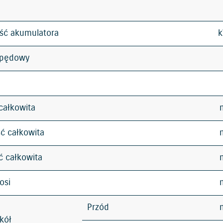
ść akumulatora
apędowy
całkowita
ć całkowita
 całkowita
osi
Przód
kół