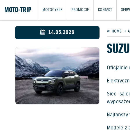
MOTO-TRIP
MOTOCYKLE
PROMOCJE
KONTAKT
SERWI
14.05.2026
HOME
A
SUZU
Oficjalni
Elektrycz
Sieć sal
wyposażen
Najtańszy
Modele z 