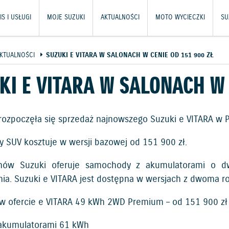
S I USŁUGI
MOJE SUZUKI
AKTUALNOŚCI
MOTO WYCIECZKI
SU
KTUALNOŚCI
SUZUKI E VITARA W SALONACH W CENIE OD 151 900 ZŁ
KI E VITARA W SALONACH W 
e rozpoczęła się sprzedaż najnowszego Suzuki e VITARA w P
ny SUV kosztuje w wersji bazowej od 151 900 zł.
onów Suzuki oferuje samochody z akumulatorami o d
ia. Suzuki e VITARA jest dostępna w wersjach z dwoma ro
 w ofercie e VITARA 49 kWh 2WD Premium – od 151 900 zł
akumulatorami 61 kWh