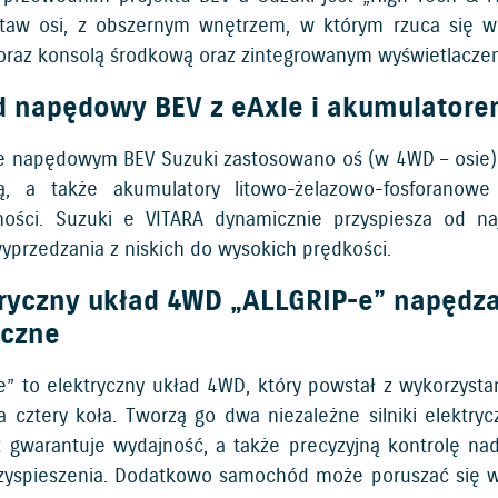
staw osi, z obszernym wnętrzem, w którym rzuca się w 
oraz konsolą środkową oraz zintegrowanym wyświetlacze
d napędowy BEV z eAxle i akumulator
e napędowym BEV Suzuki zastosowano oś (w 4WD – osie) eAx
ną, a także akumulatory litowo-żelazowo-fosforanow
ości. Suzuki e VITARA dynamicznie przyspiesza od na
yprzedzania z niskich do wysokich prędkości.
tryczny układ 4WD „ALLGRIP-e” napędza
yczne
e” to elektryczny układ 4WD, który powstał z wykorzyst
 cztery koła. Tworzą go dwa niezależne silniki elektrycz
 gwarantuje wydajność, a także precyzyjną kontrolę n
zyspieszenia. Dodatkowo samochód może poruszać się w try