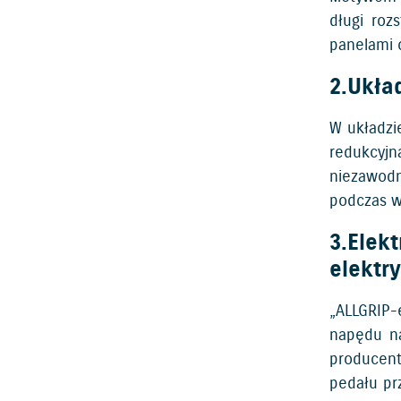
długi roz
panelami 
2.Ukła
W układzi
redukcyj
niezawodn
podczas w
3.Elek
elektr
„ALLGRIP-
napędu na
producent
pedału pr