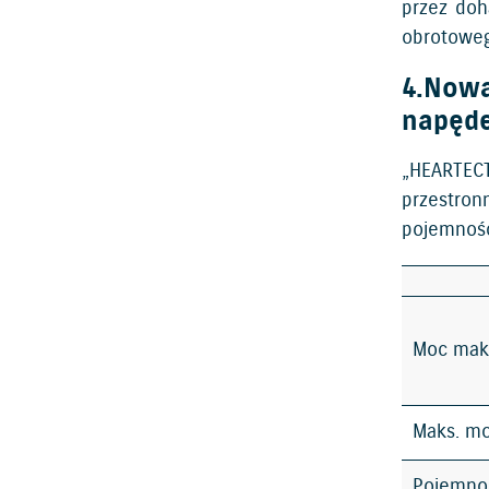
przez doh
obrotoweg
4.Nowa
napęd
„HEARTECT
przestron
pojemność
Moc mak
Maks. m
Pojemno