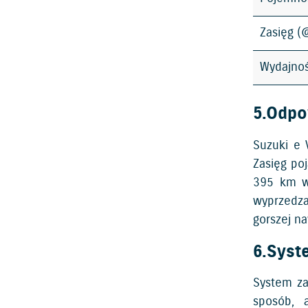
Zasięg 
Wydajno
5.Odpo
Suzuki e 
Zasięg po
395 km w 
wyprzedza
gorszej na
6.Syst
System za
sposób, 