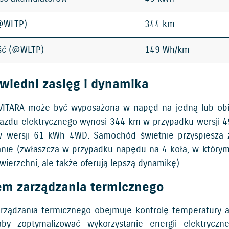
(@WLTP)
344 km
ść (@WLTP)
149 Wh/km
wiedni zasięg i dynamika
VITARA może być wyposażona w napęd na jedną lub obie
jazdu elektrycznego wynosi 344 km w przypadku wersji
wersji 61 kWh 4WD. Samochód świetnie przyspiesza z
nie (zwłaszcza w przypadku napędu na 4 koła, w którym d
wierzchni, ale także oferują lepszą dynamikę).
em zarządzania termicznego
rządzania termicznego obejmuje kontrolę temperatury aku
aby zoptymalizować wykorzystanie energii elektrycz