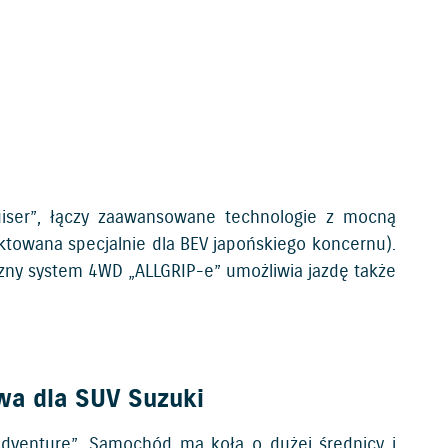
uiser”, łączy zaawansowane technologie z mocną
towana specjalnie dla BEV japońskiego koncernu).
zny system 4WD „ALLGRIP-e” umożliwia jazdę także
wa dla SUV Suzuki
dventure”. Samochód ma koła o dużej średnicy i