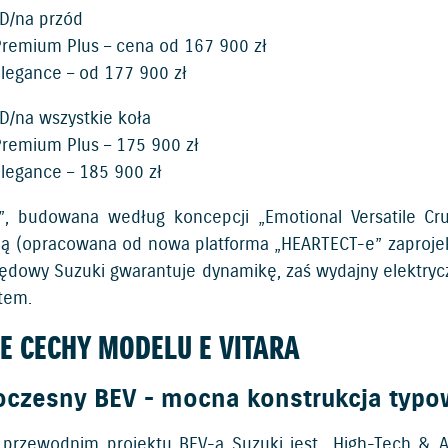
D/na przód
Premium Plus – cena od 167 900 zł
Elegance – od 177 900 zł
/na wszystkie koła
Premium Plus – 175 900 zł
Elegance – 185 900 zł
”, budowana według koncepcji „Emotional Versatile Cr
ją (opracowana od nowa platforma „HEARTECT-e” zaprojek
ędowy Suzuki gwarantuje dynamikę, zaś wydajny elektryc
ltem.
E CECHY MODELU E VITARA
czesny BEV - mocna konstrukcja typo
rzewodnim projektu BEV-a Suzuki jest „High-Tech & A