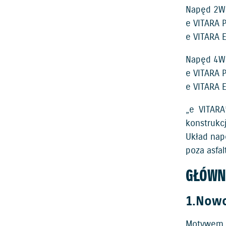
Napęd 2W
e VITARA 
e VITARA 
Napęd 4WD
e VITARA 
e VITARA 
„e VITARA
konstrukc
Układ nap
poza asfa
GŁÓWN
1.Nowo
Motywem p